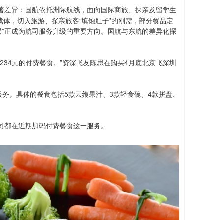
著差异：国航依托洲际航线，面向国际商旅、探亲及留学生
载体，切入旅游、探亲旅客“填饱肚子”的刚需，部分餐品定
分层”正成为航司服务升级的重要方向。国航与东航的差异化探
234元的付费餐食。”资深飞友陈思在购买4月底北京飞深圳
服务。具体的餐食包括5款云飨果汁、3款轻食碗、4款拼盘、
司都在近期加码付费餐食这一服务。