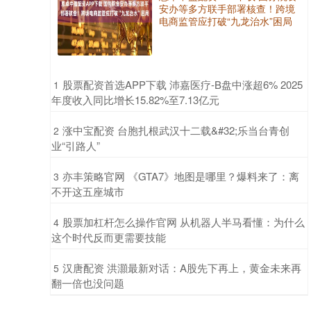
安办等多方联手部署核查！跨境
电商监管应打破“九龙治水”困局
​股票配资首选APP下载 沛嘉医疗-B盘中涨超6% 2025
1
年度收入同比增长15.82%至7.13亿元
​涨中宝配资 台胞扎根武汉十二载&#32;乐当台青创
2
业“引路人”
​亦丰策略官网 《GTA7》地图是哪里？爆料来了：离
3
不开这五座城市
​股票加杠杆怎么操作官网 从机器人半马看懂：为什么
4
这个时代反而更需要技能
​汉唐配资 洪灝最新对话：A股先下再上，黄金未来再
5
翻一倍也没问题