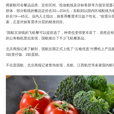
两家航司在餐品品类、定价区间、投放航线及目标客群等方面呈现显
群体，部分航线的餐品定价在32—234元；东航则以国内区域航线为
价在19—45元。业内人士指出，旅客用餐需求日益个性化，“按需
索，正是对旅客需求分层的精准回应。
“国航京深线的飞机餐可以提前选了，种类也变得更丰富了，居然还有
的公务舱机票后发现，国航推出了不少飞机餐新品。
北京商报记者了解到，国航近期正式上线了“云飨优选”付费机上产品
3款煲仔饭、2款蛋糕。
不仅是国航，北京商报记者查询发现，东航、江西航空等多家国内航