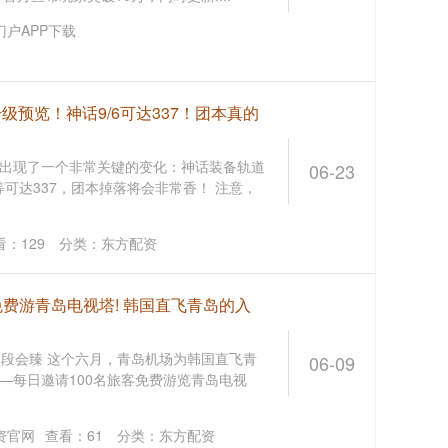
户APP下载
升级预览！神话9/6可达337！团本真的
统又出现了一个非常关键的变化：神话装备轨道
06-23
等可达337，团本掉落将会非常香！ 注意，
看：
129
分类：
东方配资
费游青岛电视塔! 韩国直飞青岛的入
员 段会臻 这个六月，青岛机场为韩国直飞青
06-09
—每日邀请100名旅客免费游览青岛电视
资官网
查看：
61
分类：
东方配资