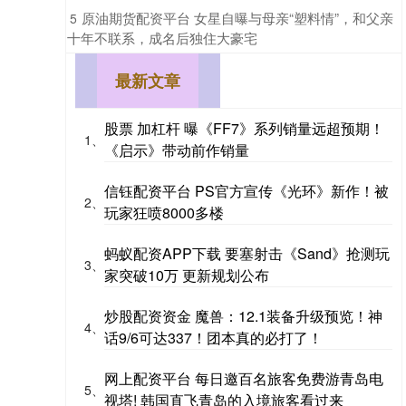
​原油期货配资平台 女星自曝与母亲“塑料情”，和父亲
5
十年不联系，成名后独住大豪宅
最新文章
股票 加杠杆 曝《FF7》系列销量远超预期！
1、
《启示》带动前作销量
信钰配资平台 PS官方宣传《光环》新作！被
2、
玩家狂喷8000多楼
蚂蚁配资APP下载 要塞射击《Sand》抢测玩
3、
家突破10万 更新规划公布
炒股配资资金 魔兽：12.1装备升级预览！神
4、
话9/6可达337！团本真的必打了！
网上配资平台 每日邀百名旅客免费游青岛电
5、
视塔! 韩国直飞青岛的入境旅客看过来