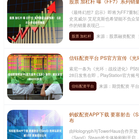
股票 加杠杆 曝《FF7》系列
《最终幻想7 启示》即将为FF7重
史克威尔·艾尼克斯也希望能不负众
作的销量表现已....
来源：股票融资配资
股票 加杠杆
信钰配资平台 PS官方宣传《光
索尼一条为《光环：战役进化》PS
28日发售在即，PlayStation官方账号日前
来源：期货配资 平
信钰配资平台
蚂蚁配资APP下载 要塞射击《S
布
由Hologryph与TowerHaus
《Sand》Steam抢先体验刚刚开启