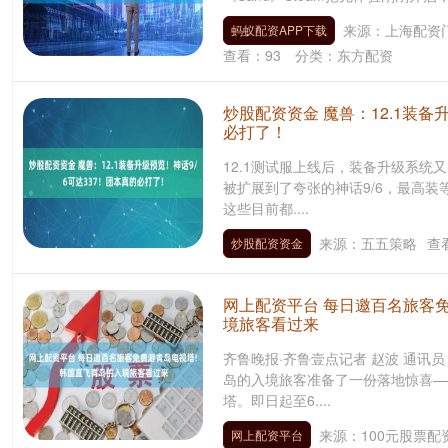
来源：上海配资门
蚂蚁配资APP下载
查看：
93
分类：
东方配资
炒股配资资金 魔兽：12.1装备
必打了！
12.1测试服上线后，装备升级系
被扩展到了夸张的神话9/6，最高装
这些目前都....
来源：五五策略
查
炒股配资资金
网上配资平台 每日邀百名旅客免
境旅客看过来
齐鲁晚报·齐鲁壹点记者 赵波 通讯
岛的入境旅客准备了一份落地惊喜—
塔。即日起至6....
来源：100元股票配
网上配资平台