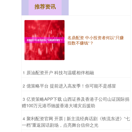
推荐资讯
名鼎配资 中小投资者何以“只赚
指数不赚钱“？
​原油配资开户 科技与温暖相伴相融
1
​億策略平台 提前进入高发季！你可能不是感冒
2
​亿资策略APP下载 山西证券及香港子公司山证国际捐
3
赠100万元港币驰援香港大埔灾后援助
​聚利配资官网 开票 | 新主流经典话剧《铁流东进》“七
4
一档”重返国话剧场，点亮舞台信仰之光