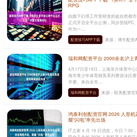
RPG
由旗下幻塔工作室研发的超自然都市开
正式开启全平台公测，同步登陆PC、安
作为一....
来源：博牛配资A
配资技巧APP下载
瑞和网配资平台 2000余名沪
4月17日至19日，上海东方体育中
海市青少年体育精英系列赛游泳比赛
开赛。来自全市....
来源：联美配资官
瑞和网配资平台
鸿泰利创配资官网 2026 人
耀“闪电”率先出场
IT之家 4 月 19 日消息，今日 
联合主办的 2026 人形机器人半