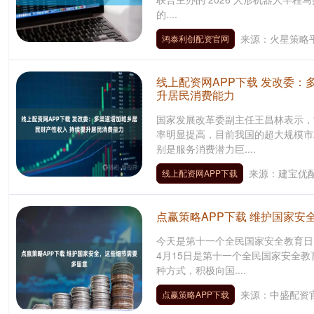
的....
来源：火星策略
鸿泰利创配资官网
线上配资网APP下载 发改委：
升居民消费能力
国家发展改革委副主任王昌林表示，
率明显提高，目前我国的超大规模市
别是服务消费潜力巨....
来源：建宝优配
线上配资网APP下载
点赢策略APP下载 维护国家安
今天是第十一个全民国家安全教育日
4月15日是第十一个全民国家安全
种方式，积极向国....
来源：中盛配资
点赢策略APP下载