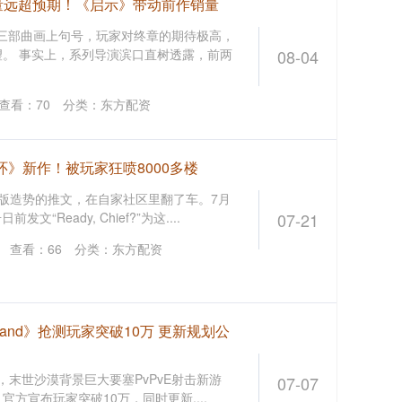
销量远超预期！《启示》带动前作销量
制三部曲画上句号，玩家对终章的期待极高，
望。 事实上，系列导演滨口直树透露，前两
08-04
查看：
70
分类：
东方配资
环》新作！被玩家狂喷8000多楼
5版造势的推文，在自家社区里翻了车。7月
发文“Ready, Chief?”为这....
07-21
台
查看：
66
分类：
东方配资
and》抢测玩家突破10万 更新规划公
合作开发，末世沙漠背景巨大要塞PvPvE射击新游
07-07
，官方宣布玩家突破10万，同时更新....