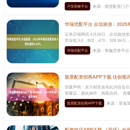
来源：期货配资门户
卢深策略平台
华瑞优配平台 众信旅游：2025
证券日报网讯 4月26日，众信旅游发
营业收入6，822，470，326.84元
来源：華鑫證券平台
华瑞优配平台
股票配资招商APP下载 佳创视讯
郑重声明：东方财富发布此内容旨在
资建议。据此操作，风险自担。 海量资
来源：景逸
股票配资招商APP下载
配资技巧APP下载 《异环》