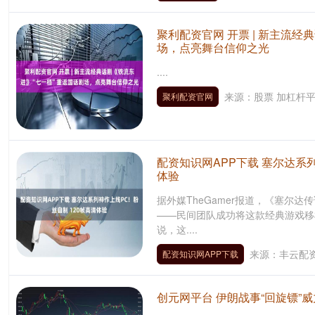
聚利配资官网 开票 | 新主流经
场，点亮舞台信仰之光
....
来源：股票 加杠杆
聚利配资官网
配资知识网APP下载 塞尔达系列
体验
据外媒TheGamer报道，《塞尔
——民间团队成功将这款经典游戏移植到
说，这....
来源：丰云配
配资知识网APP下载
创元网平台 伊朗战事“回旋镖”