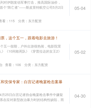
列对伊朗发动军事打击，推高国际油价，
个“阵亡者”——斯皮里特航空公司5月2日
05-04
查看：
115
分类：
东方配资
门票，这个五一，跟着电影去旅游！
)这个五一假期，户外出游很热闹，电影院里
的人》《10间敢死队》《穿普拉达的女王2》
05-02
台
查看：
106
分类：
东方配资
工和安保专家：白宫记者晚宴枪击案暴
4月25日白宫记者协会晚宴枪击事件中嫌疑
04-30
系在应对新型政治暴力时的结构性缺陷，而