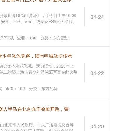
放世界RPG《异环》，于今日上午10:00
04-24
卓、iOS、Mac、鸿蒙及PS5六大平台。
PP下载
查看：
130
分类：
东方配资
上青少年泳池竞逐，续写申城泳坛传承
心游泳馆内水花飞溅、活力涌动，2026年上
第二站暨上海市青少年游泳冠军赛在此火热
04-22
网
查看：
152
分类：
东方配资
形机器人半马在北京亦庄鸣枪开跑，荣
7:30，由北京市人民政府、中央广播电视总台等
04-20
程马拉松在北京亦庄正式开跑。来自北京荣耀