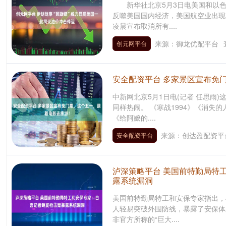
新华社北京5月3日电美国和以色
反噬美国国内经济，美国航空业出现首
凌晨宣布取消所有....
来源：御龙优配平台
创元网平台
安全配资平台 多家景区宣布免
中新网北京5月1日电(记者 任思雨
同样热闹。 《寒战1994》《消失
《给阿嬷的....
来源：创达盈配资平
安全配资平台
泸深策略平台 美国前特勤局特
露系统漏洞
美国前特勤局特工和安保专家指出，
人轻易突破外围防线，暴露了安保体
非官方所称的“巨大....