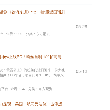
典话剧《铁流东进》“七一档”重返国话剧
05-26
平台
查看：
209
分类：
东方配资
神作上线PC！粉丝自制 120帧高清
达传说：黄昏公主》的粉丝们近日迎来一份大礼
05-12
了PC平台，项目代号“Dusk”。 简单来
资平台
查看：
64
分类：
东方配资
威力显现 美国一航司受油价冲击停运