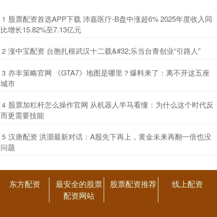
​股票配资首选APP下载 沛嘉医疗-B盘中涨超6% 2025年度收入同
1
比增长15.82%至7.13亿元
​涨中宝配资 台胞扎根武汉十二载&#32;乐当台青创业“引路人”
2
​亦丰策略官网 《GTA7》地图是哪里？爆料来了：离不开这五座
3
城市
​股票加杠杆怎么操作官网 从机器人半马看懂：为什么这个时代反
4
而更需要技能
​汉唐配资 洪灝最新对话：A股先下再上，黄金未来再翻一倍也没
5
问题
东方配资
最安全的股票
股票配资推荐
线上配资
配资网站