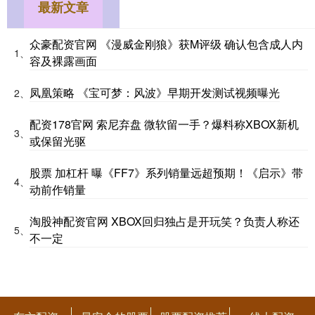
最新文章
众豪配资官网 《漫威金刚狼》获M评级 确认包含成人内
1、
容及裸露画面
凤凰策略 《宝可梦：风波》早期开发测试视频曝光
2、
配资178官网 索尼弃盘 微软留一手？爆料称XBOX新机
3、
或保留光驱
股票 加杠杆 曝《FF7》系列销量远超预期！《启示》带
4、
动前作销量
淘股神配资官网 XBOX回归独占是开玩笑？负责人称还
5、
不一定