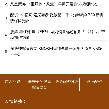
凤凰策略 《宝可梦：风波》早期开发测试视频曝光
2、
配资178官网 索尼弃盘 微软留一手？爆料称XBOX新机
3、
或保留光驱
股票 加杠杆 曝《FF7》系列销量远超预期！《启示》带
4、
动前作销量
淘股神配资官网 XBOX回归独占是开玩笑？负责人称还
5、
不一定
东方配资
最安全的股票
股票配资推荐
线上配资
配资网站
友情链接：