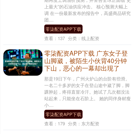
上最大”的石油供应冲击。 核心预测大幅上
调 在一份最新发布的报告中，高盛商品研究
团....
零柒配资APP下载
查看：
137
分类：
线上配资
零柒配资APP下载 广东女子登
山脚崴，被陌生小伙背40分钟
下山，恶心的一幕却出现了
那是19日下午，广州火炉山的台阶有些滑。
一名二十多岁的女子在登山途中崴了脚，脚
踝肿起，疼得直冒冷汗。她试了几次都没法
站起来，只能坐在石阶上。 她的同伴身材瘦
小....
零柒配资APP下载
查看：
179
分类：
东方配资