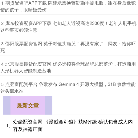
​期货配资吧APP下载 陈建斌想挽蒋勤勤手被甩脸，跟在身后像犯
1
错的孩子，眼睛疑受伤
​库东投资配资APP下载 七旬老人近视高达2300度！老年人刷手机
2
这些事项必须注意
​邵阳股票配资官网 英子对镜头痛哭！再没有家了，网友：给你吓
3
死
​北京股票期货配资官网 优必选拟将全球品牌总部落沪，打造商用
4
人形机器人智能制造基地
​点登富配资平台 谷歌发布 Gemma 4 开源大模型，31B 参数性能
5
达头部水准
最新文章
众豪配资官网 《漫威金刚狼》获M评级 确认包含成人内
1、
容及裸露画面