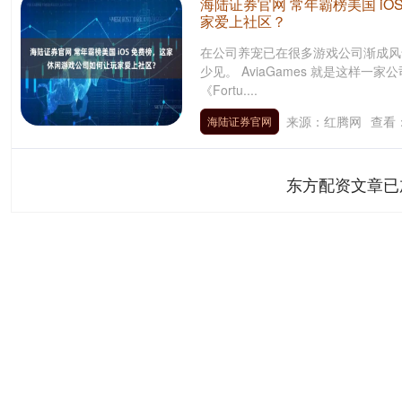
海陆证券官网 常年霸榜美国 i
家爱上社区？
在公司养宠已在很多游戏公司渐成风
少见。 AviaGames 就是这样
《Fortu....
来源：红腾网
查看
海陆证券官网
东方配资文章已