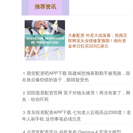
推荐资讯
大象配资 外卖大战落幕，抢跑互
联网龙头业绩修复预期！南向资
金单日狂买223亿港元
​期货配资吧APP下载 陈建斌想挽蒋勤勤手被甩脸，跟
1
在身后像犯错的孩子，眼睛疑受伤
​邵阳股票配资官网 英子对镜头痛哭！再没有家了，网
2
友：给你吓死
​库东投资配资APP下载 七旬老人近视高达2300度！老
3
年人刷手机 这些事项必须注意
​点登富配资平台 谷歌发布 Gemma 4 开源大模型，
4