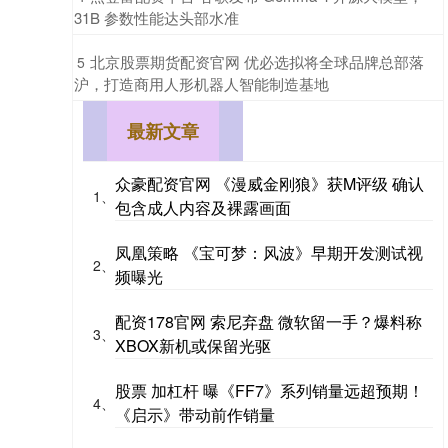
31B 参数性能达头部水准
​北京股票期货配资官网 优必选拟将全球品牌总部落
5
沪，打造商用人形机器人智能制造基地
最新文章
众豪配资官网 《漫威金刚狼》获M评级 确认
1、
包含成人内容及裸露画面
凤凰策略 《宝可梦：风波》早期开发测试视
2、
频曝光
配资178官网 索尼弃盘 微软留一手？爆料称
3、
XBOX新机或保留光驱
股票 加杠杆 曝《FF7》系列销量远超预期！
4、
《启示》带动前作销量