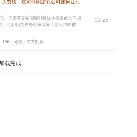
OS 免费榜，这家休闲游戏公司如何让玩
气，但因养宠被国际财经媒体报道的公司却
03-25
一家公司，他们因为在办公室收养了两只猫咪被
：
196
分类：
东方配资
加载完成