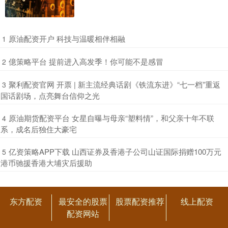
​原油配资开户 科技与温暖相伴相融
1
​億策略平台 提前进入高发季！你可能不是感冒
2
​聚利配资官网 开票 | 新主流经典话剧《铁流东进》“七一档”重返
3
国话剧场，点亮舞台信仰之光
​原油期货配资平台 女星自曝与母亲“塑料情”，和父亲十年不联
4
系，成名后独住大豪宅
​亿资策略APP下载 山西证券及香港子公司山证国际捐赠100万元
5
港币驰援香港大埔灾后援助
东方配资
最安全的股票
股票配资推荐
线上配资
配资网站