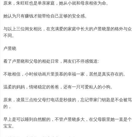
原来，朱旺旺也是单亲家庭，她从小就和母亲相依为命。
她认为只有赚钱才能带给自己足够的安全感。
与以上三位闺女相比，在充满爱的家庭中长大的卢昱晓显的格外与众
不同。
卢昱晓
看了卢昱晓和父母的相处日常，网友们不停感慨道:
不敢相信，小时候动画片里羡慕的幸福一家，居然是真实存在的。
温柔的妈妈，情绪稳定的爸爸，还有一只可爱粘人的小狗。
原来，凌晨三点给父母打电话是秒接的，忘记带家门钥匙是不会被骂
的，
早上是可以睡到自然醒的，不管卢昱晓多大，在父母眼里她一直是个
宝宝。