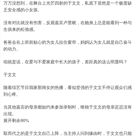
万万没想到，在舞台上光芒四射的于文文，私底下居然是一个极度缺
乏安全感的小女孩。
没有对比就没有伤害，反观嘉宾卢昱晓，在她身上总是能看到一种与
生俱来的松弛感。
爸爸会在上班前贴心的为女儿拉住窗帘，妈妈认为女儿就是自己奋斗
的动力。
咱就是说，在爱与不爱家庭中长大的孩子，差距真的这么明显吗？
于文文
随着综艺节目我家那闺女的热播，看似坚强的于文文不停让观众们感
到心疼。
当其他嘉宾的母亲都如约来参加录制时，唯独于文文的母亲迟迟没有
出现。
展开剩余90%
取而代之的是于文文自己上阵，当主持人问到缘由时，于文文也只能