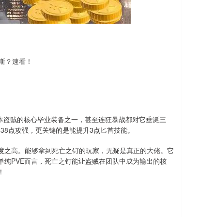
斯？速看！
版本盗贼的核心毕业装备之一，甚至连狂暴战都对它垂涎三
力、38点攻强，更关键的是能提升3点匕首技能。
度之高。能够拿到死亡之钉的玩家，无疑是真正的大佬。它
单纯PVE而言，死亡之钉能让盗贼在团队中成为输出的核
！