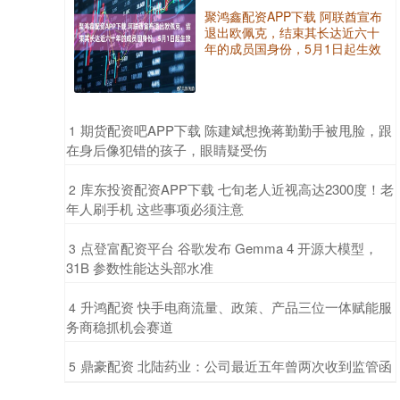
聚鸿鑫配资APP下载 阿联酋宣布
退出欧佩克，结束其长达近六十
年的成员国身份，5月1日起生效
​期货配资吧APP下载 陈建斌想挽蒋勤勤手被甩脸，跟
1
在身后像犯错的孩子，眼睛疑受伤
​库东投资配资APP下载 七旬老人近视高达2300度！老
2
年人刷手机 这些事项必须注意
​点登富配资平台 谷歌发布 Gemma 4 开源大模型，
3
31B 参数性能达头部水准
​升鸿配资 快手电商流量、政策、产品三位一体赋能服
4
务商稳抓机会赛道
​鼎豪配资 北陆药业：公司最近五年曾两次收到监管函
5