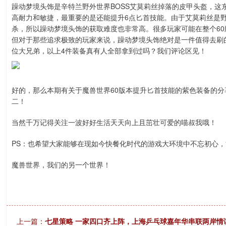
躁动梦境头饰是辛特兰野外世界BOSS艾莫莉丝掉落的皮甲头盔，这
高耐力和敏捷，最重要的是还能提升6点匕首技能。由于艾莫莉丝是野
杀，所以躁动梦境头饰的获取难度也非常高。很多玩家可能在整个6
但对于那些追求极致的玩家来说，躁动梦境头饰绝对是一件值得去刷
位大兄弟，以上4件装备真有人全部拿到过吗？我们评论区见！
好的，那么本期有关于魔兽世界60版本提升匕首技能的紫色装备的
二！
当然千万记得关注一波好好生活天天向上且茁壮可爱的喵叔我哦！
PS：也希望大家能够在现如今快餐化时代的游戏大环境中不忘初心
魔兽世界，我们的另一个世界！
上一篇：
七星策略 一家四口齐上阵，上海乒乓球嘉年华串联两岸情