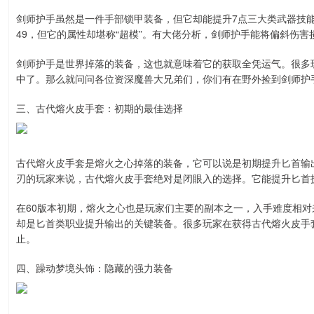
剑师护手虽然是一件手部锁甲装备，但它却能提升7点三大类武器技
49，但它的属性却堪称“超模”。有大佬分析，剑师护手能将偏斜伤
剑师护手是世界掉落的装备，这也就意味着它的获取全凭运气。很多
中了。那么就问问各位资深魔兽大兄弟们，你们有在野外捡到剑师护
三、古代熔火皮手套：初期的最佳选择
古代熔火皮手套是熔火之心掉落的装备，它可以说是初期提升匕首输
刃的玩家来说，古代熔火皮手套绝对是闭眼入的选择。它能提升匕首
在60版本初期，熔火之心也是玩家们主要的副本之一，入手难度相
却是匕首类职业提升输出的关键装备。很多玩家在获得古代熔火皮手
止。
四、躁动梦境头饰：隐藏的强力装备