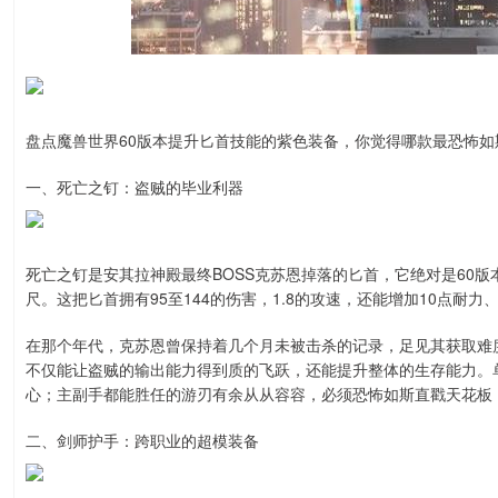
盘点魔兽世界60版本提升匕首技能的紫色装备，你觉得哪款最恐怖如
一、死亡之钉：盗贼的毕业利器
死亡之钉是安其拉神殿最终BOSS克苏恩掉落的匕首，它绝对是60
尺。这把匕首拥有95至144的伤害，1.8的攻速，还能增加10点耐
在那个年代，克苏恩曾保持着几个月未被击杀的记录，足见其获取难
不仅能让盗贼的输出能力得到质的飞跃，还能提升整体的生存能力。
心；主副手都能胜任的游刃有余从从容容，必须恐怖如斯直戳天花板
二、剑师护手：跨职业的超模装备