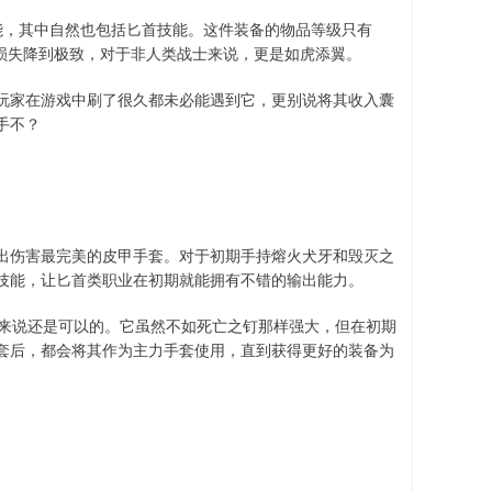
能，其中自然也包括匕首技能。这件装备的物品等级只有
害损失降到极致，对于非人类战士来说，更是如虎添翼。
玩家在游戏中刷了很久都未必能遇到它，更别说将其收入囊
手不？
出伤害最完美的皮甲手套。对于初期手持熔火犬牙和毁灭之
技能，让匕首类职业在初期就能拥有不错的输出能力。
对来说还是可以的。它虽然不如死亡之钉那样强大，但在初期
套后，都会将其作为主力手套使用，直到获得更好的装备为