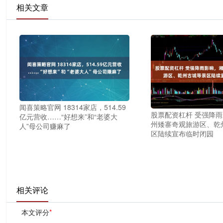
相关文章
闻喜策略官网 18314家店，514.59
股票配资杠杆 受强降
亿元营收……“好想来”和“老婆大
州矮寨奇观旅游区、乾
人”母公司赚麻了
区陆续宣布临时闭园
相关评论
本文评分
*