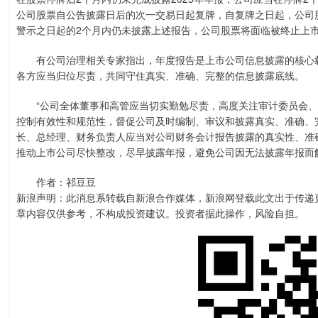
公司股票自公告披露日后的次一交易日起复牌，自复牌之日起，公司
警示之日起的2个月内仍未披露上述报告，公司股票将面临被终止上
有公司治理相关专家指出，年度报告是上市公司信息披露的核心载
各方应当归位尽责，共同守住真实、准确、完整的信息披露底线。
“公司全体董事和高管应当切实勤勉尽责，高度关注审计委员会、
控制有效性和规范性，督促公司及时编制、审议和披露真实、准确、
长、总经理、财务负责人应当对公司财务会计报告披露的真实性、准
推动上市公司尽快整改，尽早披露年报，避免公司因无法披露年报而
作者：祁豆豆
新浪声明：此消息系转载自新浪合作媒体，新浪网登载此文出于传递
章内容仅供参考，不构成投资建议。投资者据此操作，风险自担。