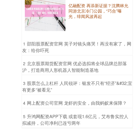
亿融配资 再添新证据？沈腾林允
同游北京冷门公园，“巧合”曝
光，绯闻风波再起
​邵阳股票配资官网 英子对镜头痛哭！再没有家了，网
1
友：给你吓死
​北京股票期货配资官网 优必选拟将全球品牌总部落
2
沪，打造商用人形机器人智能制造基地
​股票怎么上杠杆 人民锐评：银发不只有“经济”&#32;宜
3
有更多“被看见”
​网上配资公司官网 龙虾的安全，由我蚂蚁来保障？
4
​升鸿网配资APP下载 或套现1.6亿元，艾布鲁实控人
5
拟减持，公司净利已连亏两年