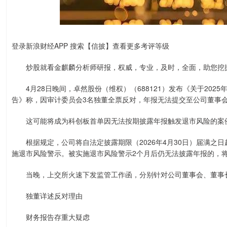
登录新浪财经APP 搜索【信披】查看更多考评等级
炒股就看金麒麟分析师研报，权威，专业，及时，全面，助您挖
4月28日晚间，卓然股份（维权）（688121）发布《关于202
告》称，因审计委员会3名独董全票反对，年报无法提交至公司董事会
这可能将成为科创板首单因无法按期披露年报触发退市风险的案
根据规定，公司将自法定披露期限（2026年4月30日）届满之日
施退市风险警示。被实施退市风险警示2个月后仍无法披露年报的，
当晚，上交所火速下发监管工作函，分别针对公司董事会、董事长
独董详述反对理由
财务报告存重大疑虑