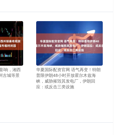
雨影响，湘西
华夏国际配资官网 语气再变！特朗
州古城等景
普限伊朗48小时开放霍尔木兹海
峡，威胁摧毁其发电厂，伊朗回
应：或反击三类设施